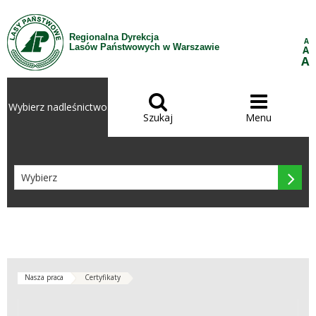
Przejdź do treści
Regionalna Dyrekcja
A
Lasów Państwowych w Warszawie
A
A


Wybierz nadleśnictwo
Szukaj
Menu

Nasza praca
Certyfikaty