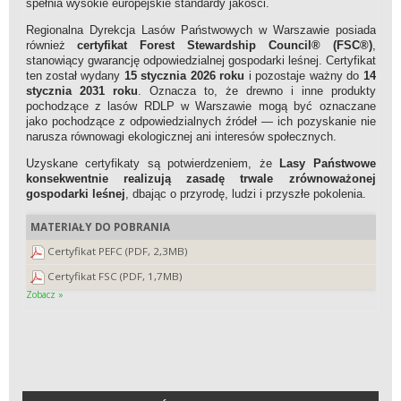
spełnia wysokie europejskie standardy jakości.
Regionalna Dyrekcja Lasów Państwowych w Warszawie posiada
również
certyfikat Forest Stewardship Council® (FSC®)
,
stanowiący gwarancję odpowiedzialnej gospodarki leśnej. Certyfikat
ten został wydany
15 stycznia 2026 roku
i pozostaje ważny do
14
stycznia 2031 roku
. Oznacza to, że drewno i inne produkty
pochodzące z lasów RDLP w Warszawie mogą być oznaczane
jako pochodzące z odpowiedzialnych źródeł — ich pozyskanie nie
narusza równowagi ekologicznej ani interesów społecznych.
Uzyskane certyfikaty są potwierdzeniem, że
Lasy Państwowe
konsekwentnie realizują zasadę trwale zrównoważonej
gospodarki leśnej
, dbając o przyrodę, ludzi i przyszłe pokolenia.
MATERIAŁY DO POBRANIA
Certyfikat PEFC (PDF, 2,3MB)
Certyfikat FSC (PDF, 1,7MB)
Zobacz »