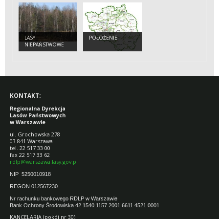
LASY
POŁOŻENIE
NIEPAŃSTWOWE
KONTAKT:
Regionalna Dyrekcja
Lasów Państwowych
w Warszawie
ul. Grochowska 278
03-841 Warszawa
tel. 22 517 33 00
fax 22 517 33 62
rdlp@warszawa.lasy.gov.pl
NIP 5250010918
REGON 012567230
Nr rachunku bankowego RDLP w Warszawie
Bank Ochrony Środowiska 42 1540 1157 2001 6611 4521 0001
KANCELARIA (pokój nr 30)