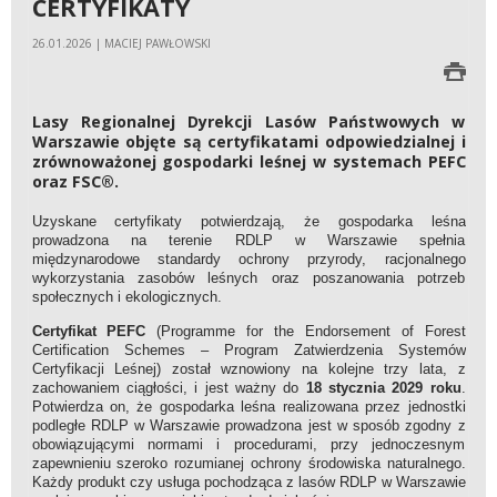
CERTYFIKATY
26.01.2026 | MACIEJ PAWŁOWSKI
Lasy Regionalnej Dyrekcji Lasów Państwowych w
Warszawie objęte są certyfikatami odpowiedzialnej i
zrównoważonej gospodarki leśnej w systemach PEFC
oraz FSC®.
Uzyskane certyfikaty potwierdzają, że gospodarka leśna
prowadzona na terenie RDLP w Warszawie spełnia
międzynarodowe standardy ochrony przyrody, racjonalnego
wykorzystania zasobów leśnych oraz poszanowania potrzeb
społecznych i ekologicznych.
Certyfikat PEFC
(Programme for the Endorsement of Forest
Certification Schemes – Program Zatwierdzenia Systemów
Certyfikacji Leśnej) został wznowiony na kolejne trzy lata, z
zachowaniem ciągłości, i jest ważny do
18 stycznia 2029 roku
.
Potwierdza on, że gospodarka leśna realizowana przez jednostki
podległe RDLP w Warszawie prowadzona jest w sposób zgodny z
obowiązującymi normami i procedurami, przy jednoczesnym
zapewnieniu szeroko rozumianej ochrony środowiska naturalnego.
Każdy produkt czy usługa pochodząca z lasów RDLP w Warszawie