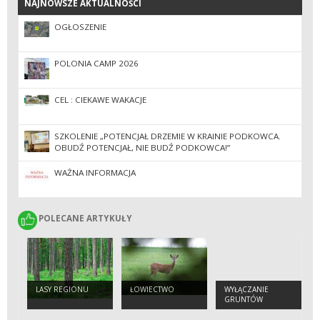
NAJNOWSZE AKTUALNOŚCI
NAJNOWSZE AKTUALNOŚCI
OGŁOSZENIE
POLONIA CAMP 2026
CEL : CIEKAWE WAKACJE
SZKOLENIE „POTENCJAŁ DRZEMIE W KRAINIE PODKOWCA.
OBUDŹ POTENCJAŁ, NIE BUDŹ PODKOWCA!”
WAŻNA INFORMACJA
POLECANE ARTYKUŁY
POLECANE ARTYKUŁY
LASY REGIONU
ŁOWIECTWO
WYŁĄCZANIE
GRUNTÓW