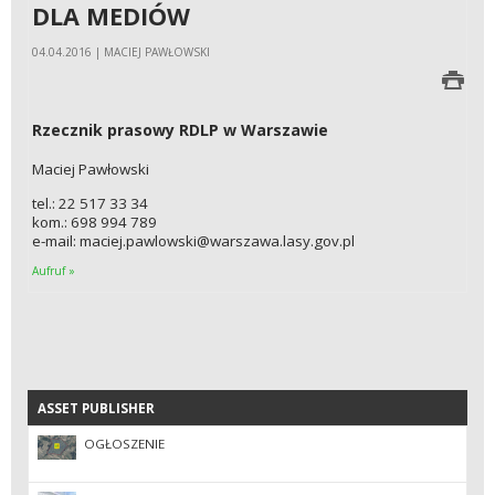
DLA MEDIÓW
04.04.2016 | MACIEJ PAWŁOWSKI
Rzecznik prasowy RDLP w Warszawie
Maciej Pawłowski
tel.: 22 517 33 34
kom.: 698 994 789
e-mail: maciej.pawlowski@warszawa.lasy.gov.pl
Aufruf »
ASSET PUBLISHER
ASSET PUBLISHER
OGŁOSZENIE