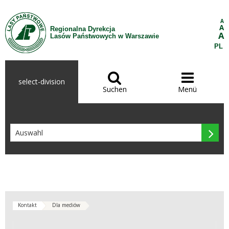
Zum Inhalt wechseln
A
A
Regionalna Dyrekcja
A
Lasów Państwowych w Warszawie
PL


select-division
Suchen
Menü

Kontakt
Dla mediów