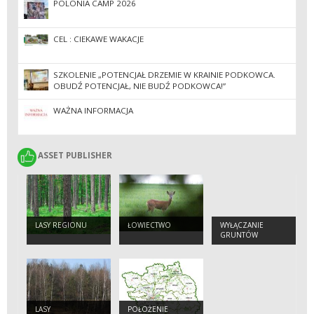
POLONIA CAMP 2026
CEL : CIEKAWE WAKACJE
SZKOLENIE „POTENCJAŁ DRZEMIE W KRAINIE PODKOWCA.
OBUDŹ POTENCJAŁ, NIE BUDŹ PODKOWCA!”
WAŻNA INFORMACJA
ASSET PUBLISHER
ASSET PUBLISHER
LASY REGIONU
ŁOWIECTWO
WYŁĄCZANIE
GRUNTÓW
LASY
POŁOŻENIE