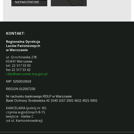
NIEPAŃSTWOWE
KONTAKT:
Regionalna Dyrekcja
Lasów Państwowych
w Warszawie
ul. Grochowska 278
03-841 Warszawa
tel. 22 517 33 00
fax 22 517 33 62
rdlp@warszawa.lasy.gov.pl
NIP 5250010918
REGON 012567230
Nr rachunku bankowego RDLP w Warszawie
Bank Ochrony Środowiska 42 1540 1157 2001 6611 4521 0001
KANCELARIA (pokój nr 30)
czynna w godzinach 8-15
(wejście - klatka C
od ul. Kamionkowskiej)