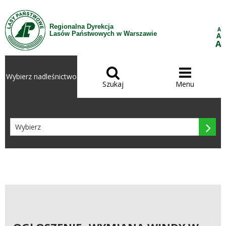
Przejdź do treści
Regionalna Dyrekcja
A
Lasów Państwowych w Warszawie
A
A


Wybierz nadleśnictwo
Szukaj
Menu
