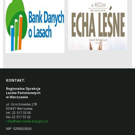
KONTAKT:
Regionalna Dyrekcja
Lasów Państwowych
w Warszawie
ul. Grochowska 278
03-841 Warszawa
tel. 22 517 33 00
fax 22 517 33 62
rdlp@warszawa.lasy.gov.pl
NIP 5250010918