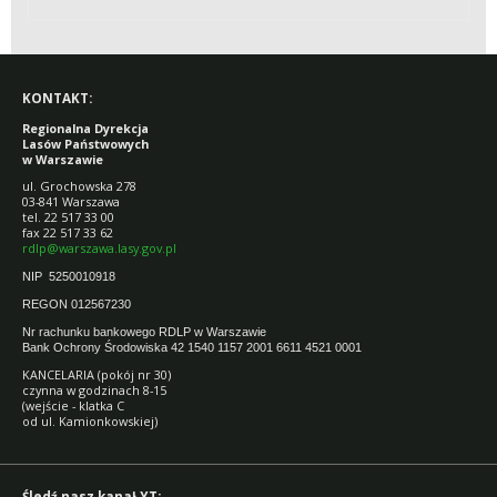
KONTAKT:
Regionalna Dyrekcja
Lasów Państwowych
w Warszawie
ul. Grochowska 278
03-841 Warszawa
tel. 22 517 33 00
fax 22 517 33 62
rdlp@warszawa.lasy.gov.pl
NIP 5250010918
REGON 012567230
Nr rachunku bankowego RDLP w Warszawie
Bank Ochrony Środowiska 42 1540 1157 2001 6611 4521 0001
KANCELARIA (pokój nr 30)
czynna w godzinach 8-15
(wejście - klatka C
od ul. Kamionkowskiej)
Śledź nasz kanał YT: