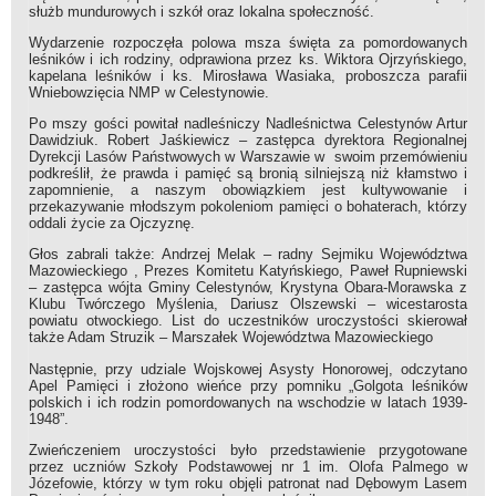
służb mundurowych i szkół oraz lokalna społeczność.
Wydarzenie rozpoczęła polowa msza święta za pomordowanych
leśników i ich rodziny, odprawiona przez ks. Wiktora Ojrzyńskiego,
kapelana leśników i ks. Mirosława Wasiaka, proboszcza parafii
Wniebowzięcia NMP w Celestynowie.
Po mszy gości powitał nadleśniczy Nadleśnictwa Celestynów Artur
Dawidziuk. Robert Jaśkiewicz – zastępca dyrektora Regionalnej
Dyrekcji Lasów Państwowych w Warszawie w swoim przemówieniu
podkreślił, że prawda i pamięć są bronią silniejszą niż kłamstwo i
zapomnienie, a naszym obowiązkiem jest kultywowanie i
przekazywanie młodszym pokoleniom pamięci o bohaterach, którzy
oddali życie za Ojczyznę.
Głos zabrali także: Andrzej Melak – radny Sejmiku Województwa
Mazowieckiego , Prezes Komitetu Katyńskiego, Paweł Rupniewski
– zastępca wójta Gminy Celestynów, Krystyna Obara-Morawska z
Klubu Twórczego Myślenia, Dariusz Olszewski – wicestarosta
powiatu otwockiego. List do uczestników uroczystości skierował
także Adam Struzik – Marszałek Województwa Mazowieckiego
Następnie, przy udziale Wojskowej Asysty Honorowej, odczytano
Apel Pamięci i złożono wieńce przy pomniku „Golgota leśników
polskich i ich rodzin pomordowanych na wschodzie w latach 1939-
1948”.
Zwieńczeniem uroczystości było przedstawienie przygotowane
przez uczniów Szkoły Podstawowej nr 1 im. Olofa Palmego w
Józefowie, którzy w tym roku objęli patronat nad Dębowym Lasem