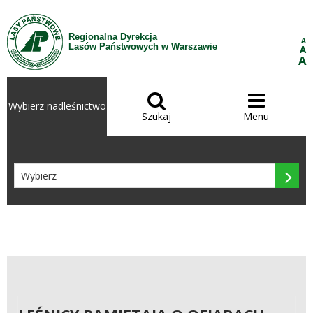
Przejdź do treści
Regionalna Dyrekcja
A
Lasów Państwowych w Warszawie
A
A


Wybierz nadleśnictwo
Szukaj
Menu
