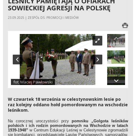
LEŚNICY PAMIĘTAJĄ O OFIARACH
SOWIECKIEJ AGRESJI NA POLSKĘ
23.09.2025 | ZESPÓŁ DS. PROMOCJI I MEDIÓW
fot. Maciej Pawłowski
W czwartek 18 września w celestynowskim lesie po
raz kolejny oddano hołd pomordowanym na wschodzie
leśnikom.
Na corocznej uroczystości przy
pomniku „Golgota leśników
polskich i ich rodzin pomordowanych na Wschodzie w latach
1939-1948”
w Centrum Edukacji Leśnej w Celestynowie zgromadzili
się kombatanci, przedstawiciele Lasów Państwowych, samorządów,