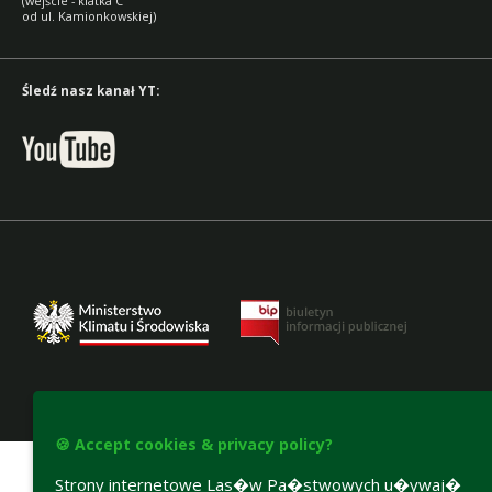
(wejście - klatka C
od ul. Kamionkowskiej)
Śledź nasz kanał YT:
Accesibility declaration
🍪 Accept cookies & privacy policy?
Strony internetowe Las�w Pa�stwowych u�ywaj�