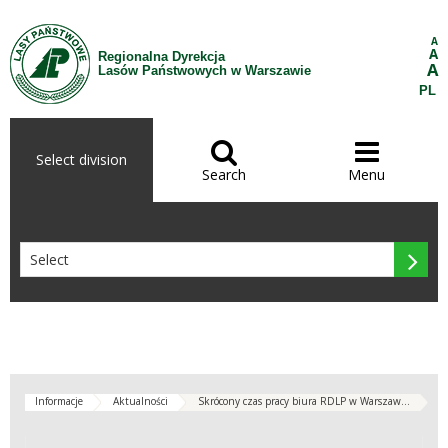
Skip to Content
A
A
Regionalna Dyrekcja
A
Lasów Państwowych w Warszawie
PL


Select division
Search
Menu

Informacje
Aktualności
Skrócony czas pracy biura RDLP w Warszaw...