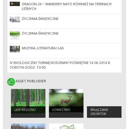
DRAGON-24 − MANEWRY NATO RÓWNIEŻ NA TERENACH
LEŚNYCH
ŻYCZENIA ŚWIĄTECZNE
ŻYCZENIA ŚWIĄTECZNE
MUZYKA, LITERATURA I LAS
IV EKOLOGICZNY TURNIEJ RODZINNY POŚWIĘTNE 14.06.2014 R.
SOBOTA GODZ. 10:00
ASSET PUBLISHER
ASSET PUBLISHER
LASY REGIONU
ŁOWIECTWO
WYŁĄCZANIE
GRUNTÓW