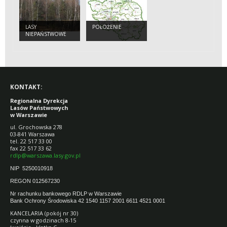
LASY
POŁOŻENIE
NIEPAŃSTWOWE
KONTAKT:
Regionalna Dyrekcja
Lasów Państwowych
w Warszawie
ul. Grochowska 278
03-841 Warszawa
tel. 22 517 33 00
fax 22 517 33 62
rdlp@warszawa.lasy.gov.pl
NIP 5250010918
REGON 012567230
Nr rachunku bankowego RDLP w Warszawie
Bank Ochrony Środowiska 42 1540 1157 2001 6611 4521 0001
KANCELARIA (pokój nr 30)
czynna w godzinach 8-15